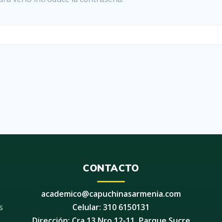
CONTACTO
academico@capuchinasarmenia.com
s
Celular: 310 6150131
Dirección: Cra 13 Nro 12-11, Parque Sucre