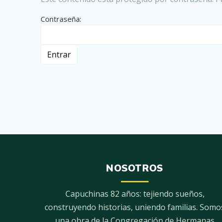
Contraseña:
NOSOTROS
Capuchinas 82 años: tejiendo sueños,
construyendo historias, uniendo familias. Somo
una obra de la Congregación de Hermanas