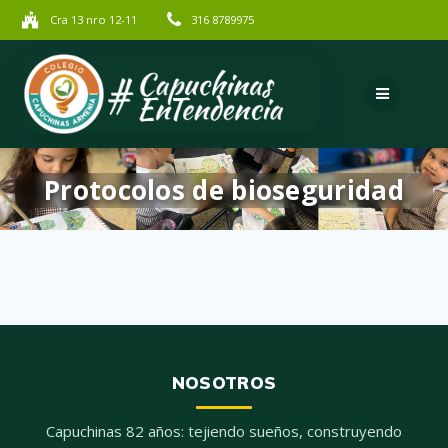
Saltar
Cra 13 nro 12-11
316 8789975
al
contenido
Protocolos de bioseguridad
NOSOTROS
Capuchinas 82 años: tejiendo sueños, construyendo